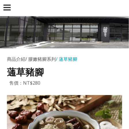
商品介紹
膠嫩豬腳系列
蓪草豬腳
蓪草豬腳
售價：NT$280