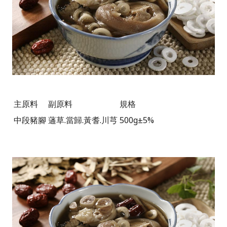
主原料
副原料
規格
中段豬腳
蓪草
.
當歸
.
黃耆
.
川芎
500g±5%